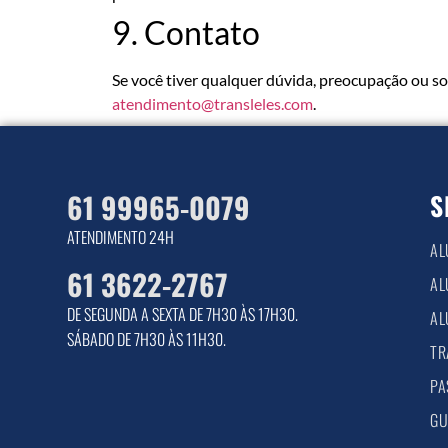
9. Contato
Se você tiver qualquer dúvida, preocupação ou sol
atendimento@transleles.com
.
61 99965-0079
S
ATENDIMENTO 24H
AL
61 3622-2767
AL
DE SEGUNDA A SEXTA DE 7H30 ÀS 17H30.
AL
SÁBADO DE 7H30 ÀS 11H30.
TR
PA
GU