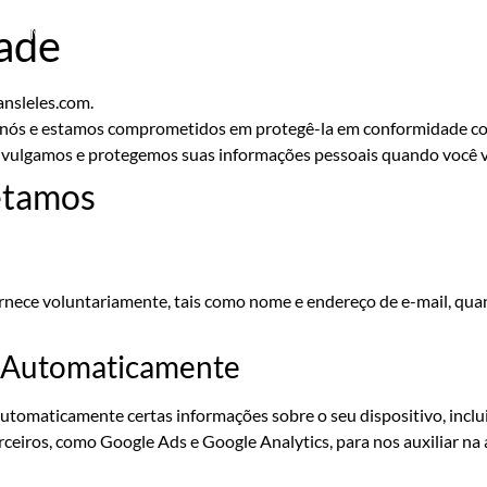
dade
E VAN, ÔNIBUS E MICRO-ÔNIBUS
TRANSPORTE EMPRESARIAL
PASSA
nsleles.com.
nós e estamos comprometidos em protegê-la em conformidade com as 
vulgamos e protegemos suas informações pessoais quando você vis
etamos
nece voluntariamente, tais como nome e endereço de e-mail, quan
s Automaticamente
automaticamente certas informações sobre o seu dispositivo, incl
rceiros, como Google Ads e Google Analytics, para nos auxiliar na 