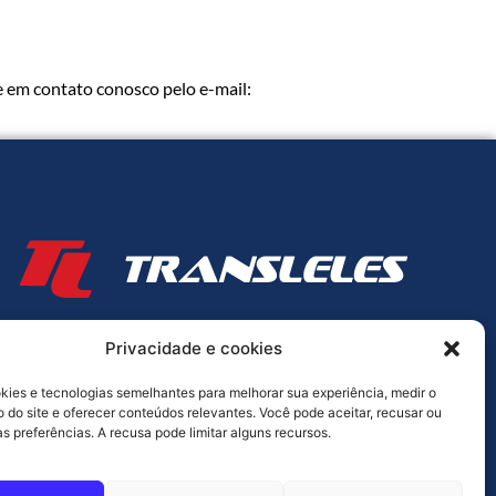
re em contato conosco pelo e-mail:
Privacidade e cookies
RUA FAGUNDES VARELA, QUADRA 63, LOTES 07/18,
PARQUE ESTRELA DALVA I, LUZIÂNIA/GO, CEP: 72.804-190
ies e tecnologias semelhantes para melhorar sua experiência, medir o
do site e oferecer conteúdos relevantes. Você pode aceitar, recusar ou
s preferências. A recusa pode limitar alguns recursos.