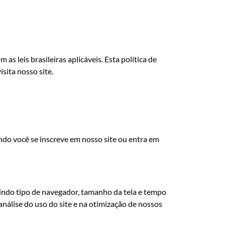
61 99965-0079
GENS RODOVIÁRIAS
QUEM SOMOS
leis brasileiras aplicáveis. Esta política de
ita nosso site.
do você se inscreve em nosso site ou entra em
uindo tipo de navegador, tamanho da tela e tempo
análise do uso do site e na otimização de nossos